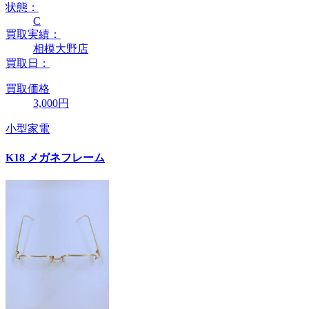
状態：
C
買取実績：
相模大野店
買取日：
買取価格
3,000円
小型家電
K18 メガネフレーム