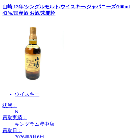
山崎 12年/シングルモルト/ウイスキー/ジャパニーズ/700ml
43%/国産酒 お酒/未開栓
ウイスキー
状態：
N
買取実績：
キングラム豊中店
買取日：
2026年8月6日