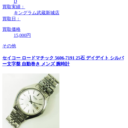
D
買取実績：
キングラム武蔵新城店
買取日：
買取価格
15,000円
その他
セイコー ロードマチック 5606-7191 25石 デイデイト シルバ
ー文字盤 自動巻き メンズ 腕時計