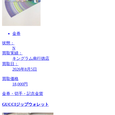
金券
状態：
N
買取実績：
キングラム南行徳店
買取日：
2026年8月5日
買取価格
18,000円
金券・切手・記念金貨
GUCCIジップウォレット