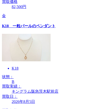
買取価格
82,500円
金
K18 一粒パールのペンダント
K18
状態：
B
買取実績：
キングラム阪急茨木駅前店
買取日：
2026年8月5日