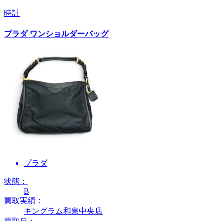
時計
プラダ ワンショルダーバッグ
プラダ
状態：
B
買取実績：
キングラム和泉中央店