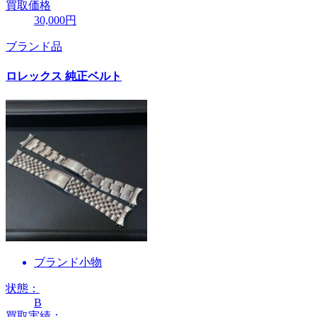
買取価格
30,000円
ブランド品
ロレックス 純正ベルト
ブランド小物
状態：
B
買取実績：