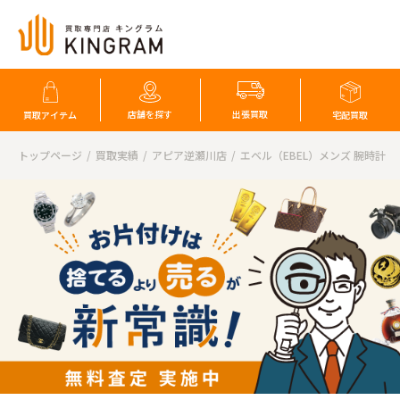
店舗を探す
出張買取
買取アイテム
宅配買取
トップページ
買取実績
アピア逆瀬川店
エベル（EBEL）メンズ 腕時計