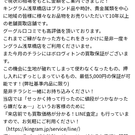
で現状の相場をもとに金額をご案内できました！
キングラム浅草橋店はブランド品や時計、貴金属類を中心
に地域の皆様に様々なお品物をお売りいただいて10年以上
の老舗買取店舗です。
グーグル口コミでも高評価を頂いております。
これまでご縁がなかった方もこれをきっかけに是非一度キ
ングラム浅草橋店をご利用くださいませ。
また今月のチラシにはボロヴィトンの買取保証がございま
す。
この機会に生地が破れてしまって使わなくなったもの、押
し入れにずっとしまっているもの、最低5,000円の保証が可
能です！(弊社基準内品に限り)
是非チラシと一緒にお持ち込みください！
当店では「せっかく持って行ったのに値段がつかなかった
ら嫌だなぁ…」というお客様のために
『来店前でも買取価格が分かる！LINE査定』も行っていま
すので、お気軽にご利用ください！
（https://kingram.jp/service/line/）