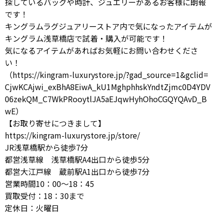
探しているバッグや時計、ジュエリーがあるお客様に朗報
です！
キングラムラグジュアリーストア内で気になったアイテムが
キングラム浅草橋店で試着・購入が可能です！
気になるアイテムがあればお気軽にお問い合わせくださ
い！
（https://kingram-luxurystore.jp/?gad_source=1&gclid=
CjwKCAjwi_exBhA8EiwA_kU1MghphhskYndtZjmc0D4YDV
06zekQM_C7WkPRooytlJA5aEJqwHyhOhoCGQYQAvD_B
wE）
【お取り寄せにつきまして】
https://kingram-luxurystore.jp/store/
JR浅草橋駅から徒歩7分
都営浅草線 浅草橋駅A4出口から徒歩5分
都営大江戸線 蔵前駅A1出口から徒歩7分
営業時間10：00～18：45
買取受付：18：30まで
定休日：火曜日