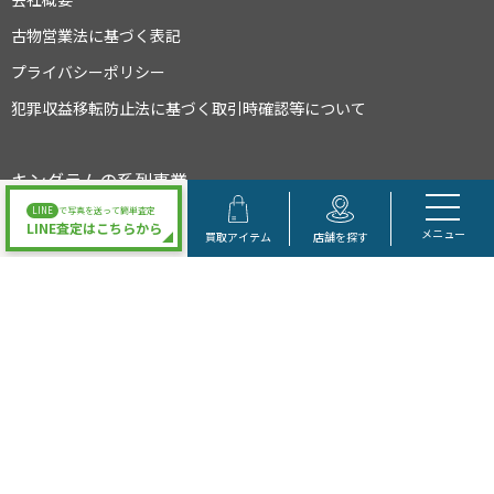
古物営業法に基づく表記
プライバシーポリシー
犯罪収益移転防止法に基づく取引時確認等について
キングラムの系列事業
LINE
で写真を送って簡単査定
LINE査定はこちらから
メニュー
買取アイテム
店舗を探す
大阪府公安委員会許可 第622021504095号
Copyright © キングラム All Rights Reserved.