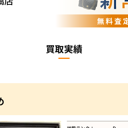
橋店
買取実績
め