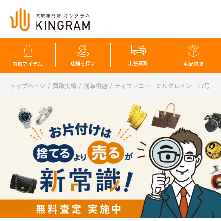
店舗を探す
出張買取
買取アイテム
宅配買取
トップページ
買取実績
浅草橋店
ティファニー ミルグレイン 17号