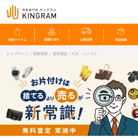
店舗を探す
出張買取
買取アイテム
宅配買取
トップページ
買取実績
浅草橋店
K18 バックル