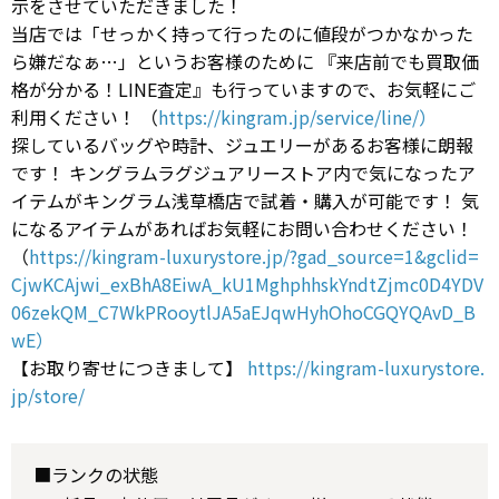
示をさせていただきました！
当店では「せっかく持って行ったのに値段がつかなかった
ら嫌だなぁ…」というお客様のために 『来店前でも買取価
格が分かる！LINE査定』も行っていますので、お気軽にご
利用ください！ （
https://kingram.jp/service/line/）
探しているバッグや時計、ジュエリーがあるお客様に朗報
です！ キングラムラグジュアリーストア内で気になったア
イテムがキングラム浅草橋店で試着・購入が可能です！ 気
になるアイテムがあればお気軽にお問い合わせください！
（
https://kingram-luxurystore.jp/?gad_source=1&gclid=
CjwKCAjwi_exBhA8EiwA_kU1MghphhskYndtZjmc0D4YDV
06zekQM_C7WkPRooytlJA5aEJqwHyhOhoCGQYQAvD_B
wE）
【お取り寄せにつきまして】
https://kingram-luxurystore.
jp/store/
■ランクの状態