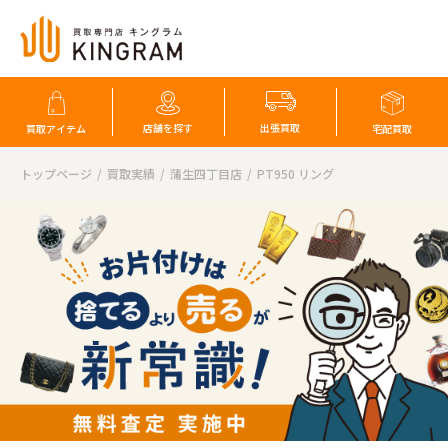
店舗を探す
出張買取
買取アイテム
宅配買取
トップページ
買取実績
蒲生四丁目店
PT950 リング