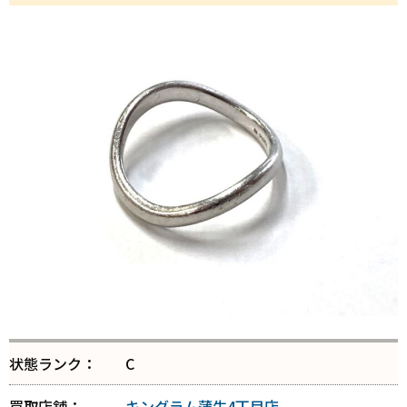
状態ランク：
C
買取店舗：
キングラム蒲生4丁目店