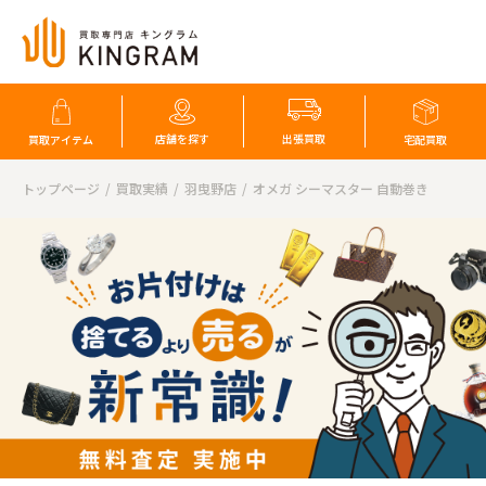
店舗を探す
出張買取
買取アイテム
宅配買取
トップページ
買取実績
羽曳野店
オメガ シーマスター 自動巻き