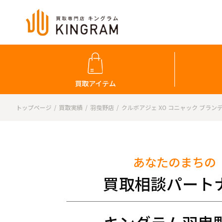
買取アイテム
トップページ
買取実績
羽曳野店
クルボアジェ XO コニャック ブラン
あなたのまちの
買取相談パート