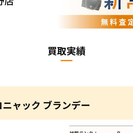
野店
買取実績
 コニャック ブランデー