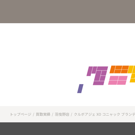
トップページ
買取実績
羽曳野店
クルボアジェ XO コニャック ブラン