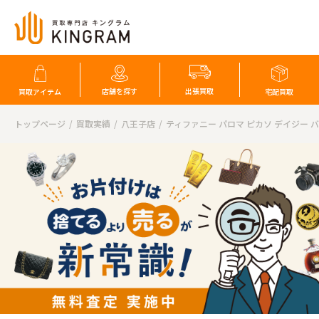
店舗を探す
出張買取
買取アイテム
宅配買取
トップページ
買取実績
八王子店
ティファニー パロマ ピカソ デイジー バ