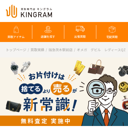
店舗を探す
出張買取
買取アイテム
宅配買取
トップページ
買取実績
阪急茨木駅前店
オメガ デビル レディースQZ