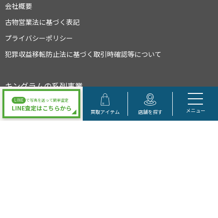
会社概要
古物営業法に基づく表記
プライバシーポリシー
犯罪収益移転防止法に基づく取引時確認等について
キングラムの系列事業
LINE
で写真を送って簡単査定
LINE査定はこちらから
メニュー
買取アイテム
店舗を探す
大阪府公安委員会許可 第622021504095号
Copyright © キングラム All Rights Reserved.