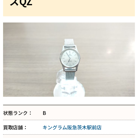
スQZ
状態ランク：
B
買取店舗：
キングラム阪急茨木駅前店