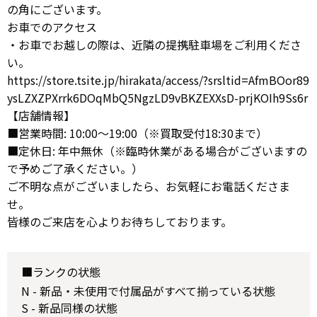
の角にございます。
お車でのアクセス
・お車でお越しの際は、近隣の提携駐車場をご利用くださ
い。
https://store.tsite.jp/hirakata/access/?srsltid=AfmBOor89
ysLZXZPXrrk6DOqMbQ5NgzLD9vBKZEXXsD-prjKOIh9Ss6r
【店舗情報】
■営業時間: 10:00～19:00（※買取受付18:30まで）
■定休日: 年中無休（※臨時休業がある場合がございますの
で予めご了承ください。）
ご不明な点がございましたら、お気軽にお電話くださま
せ。
皆様のご来店を心よりお待ちしております。
■ランクの状態
N - 新品・未使用で付属品がすべて揃っている状態
S - 新品同様の状態