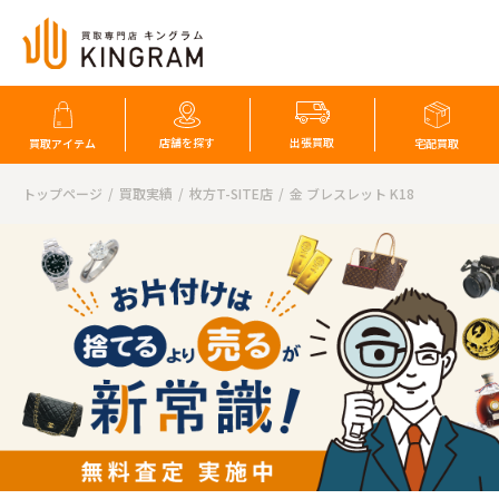
店舗を探す
出張買取
買取アイテム
宅配買取
トップページ
買取実績
枚方T-SITE店
金 ブレスレット K18