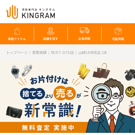
店舗を探す
出張買取
買取アイテム
宅配買取
トップページ
買取実績
枚方T-SITE店
山崎18年完品 2本