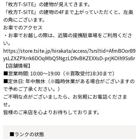
「枚方T-SITE」の建物が見えてきます。
「枚方T-SITE」の建物の4Fまで上がっていただくと、左奥
の角にございます。
お車でのアクセス
・お車でお越しの際は、近隣の提携駐車場をご利用くださ
い。
https://store.tsite.jp/hirakata/access/?srsltid=AfmBOor89
ysLZXZPXrrk6DOqMbQ5NgzLD9vBKZEXXsD-prjKOIh9Ss6r
【店舗情報】
■営業時間: 10:00～19:00（※買取受付18:30まで）
■定休日: 年中無休（※臨時休業がある場合がございますの
で予めご了承ください。）
ご不明な点がございましたら、お気軽にお電話くださま
せ。
皆様のご来店を心よりお待ちしております。
■ランクの状態