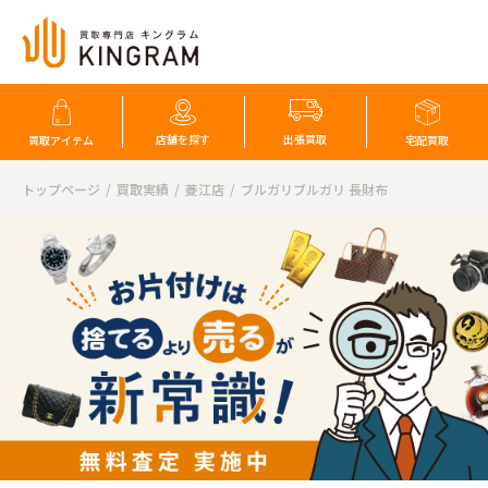
店舗を探す
出張買取
買取アイテム
宅配買取
トップページ
買取実績
菱江店
ブルガリブルガリ 長財布