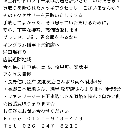
※金杯やトロフィー系は別途を計算させていただきます
買取りを断られたメッキアクセサリーございませんか？
そのアクセサリーを買取いたします☆
手放してよかった、そう思っていただけるために。
安心、丁寧な接客、高価買取します
ブランド、時計、貴金属を売るなら
キングラム稲里下氷鉋店へ
駐車場有り
店舗近隣地域
青木島、川中島、更北、稲里町、安茂里
アクセス情報
・長野信用金庫 更北支店さんより南へ 徒歩3分
・長野日本無線さん、綿半 稲里店さんより北へ 徒歩5分
・ファミリーマート下氷鉋店さん道路を挟んで向かい側
☆出張買取り承ります☆
お気軽にお問い合わせください
Ｆｒｅｅ ０１２０－９７３－４７９
Ｔｅｌ ０２６－２４７－８２１０