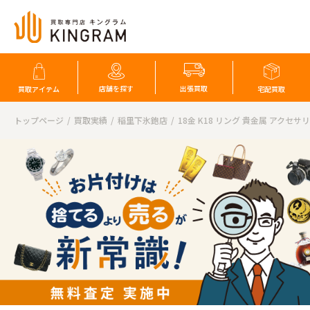
店舗を探す
出張買取
買取アイテム
宅配買取
トップページ
買取実績
稲里下氷鉋店
18金 K18 リング 貴金属 アクセ