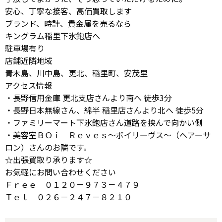
安心、丁寧な接客、高価買取します
ブランド、時計、貴金属を売るなら
キングラム稲里下氷鉋店へ
駐車場有り
店舗近隣地域
青木島、川中島、更北、稲里町、安茂里
アクセス情報
・長野信用金庫 更北支店さんより南へ 徒歩3分
・長野日本無線さん、綿半 稲里店さんより北へ 徒歩5分
・ファミリーマート下氷鉋店さん道路を挟んで向かい側
・美容室ＢＯｉ Ｒｅｖｅｓ～ボイリーヴス～（ヘアーサ
ロン）さんのお隣です。
☆出張買取り承ります☆
お気軽にお問い合わせください
Ｆｒｅｅ ０１２０－９７３－４７９
Ｔｅｌ ０２６－２４７－８２１０