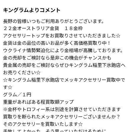
キングラムよりコメント
長野の皆様いつもご利用ありがとうございます。
２２金オーストラリア金貨 １８金枠
アクセサリートップをお買取りさせていただきました☆
金貨は金の品位の高いお品が多く高価格買取り中！
ウクライナ情勢緊迫化により金相場が高騰しております。
金の売却をご検討なら是非この機会がチャンスかも
貴金属の売却をご検討ならぜひキングラム稲里下氷鉋店へ
お売りください☆
☆キングラム稲里下氷鉋店でメッキアクセサリー買取中で
す☆
グラム／１円
重量があればある程買取額アップ
※金杯やトロフィー系は別途を計算させていただきます
買取りを断られたメッキアクセサリーございませんか？
そのアクセサリーを買取いたします☆
手放してよかった、そう思っていただけるために。