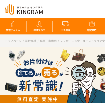
店舗を探す
出張買取
買取アイテム
宅配買取
トップページ
買取実績
稲里下氷鉋店
２２金 １８金 オーストラリア金