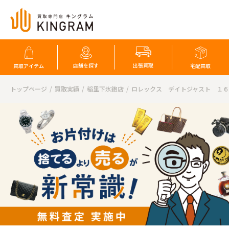
店舗を探す
出張買取
買取アイテム
宅配買取
トップページ
買取実績
稲里下氷鉋店
ロレックス デイトジャスト １