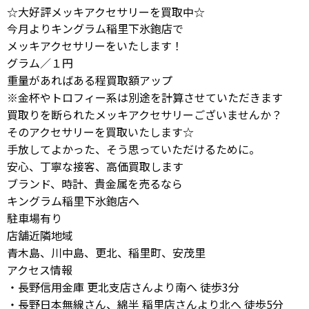
☆大好評メッキアクセサリーを買取中☆
今月よりキングラム稲里下氷鉋店で
メッキアクセサリーをいたします！
グラム／１円
重量があればある程買取額アップ
※金杯やトロフィー系は別途を計算させていただきます
買取りを断られたメッキアクセサリーございませんか？
そのアクセサリーを買取いたします☆
手放してよかった、そう思っていただけるために。
安心、丁寧な接客、高価買取します
ブランド、時計、貴金属を売るなら
キングラム稲里下氷鉋店へ
駐車場有り
店舗近隣地域
青木島、川中島、更北、稲里町、安茂里
アクセス情報
・長野信用金庫 更北支店さんより南へ 徒歩3分
・長野日本無線さん、綿半 稲里店さんより北へ 徒歩5分