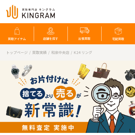
店舗を探す
出張買取
買取アイテム
宅配買取
トップページ
買取実績
和泉中央店
K24 リング