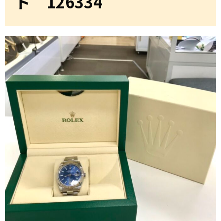
ト 126334