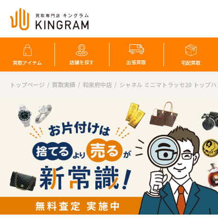
店舗を探す
出張買取
買取アイテム
宅配買取
トップページ
買取実績
和泉府中店
シャネル ミニマトラッセ20 トップハ