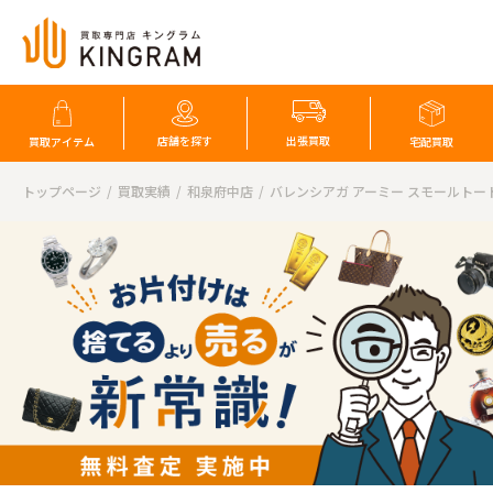
店舗を探す
出張買取
買取アイテム
宅配買取
トップページ
買取実績
和泉府中店
バレンシアガ アーミー スモールトート 