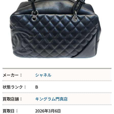
メーカー：
シャネル
状態ランク：
B
買取店舗：
キングラム門真店
買取日：
2026年3月6日