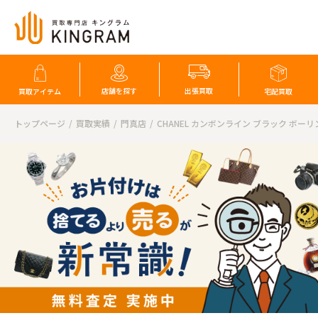
店舗を探す
出張買取
買取アイテム
宅配買取
トップページ
買取実績
門真店
CHANEL カンボンライン ブラック ボー