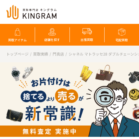
店舗を探す
出張買取
買取アイテム
宅配買取
トップページ
買取実績
門真店
シャネル マトラッセ28 ダブルチェーン