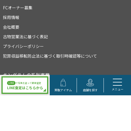
FCオーナー募集
採用情報
会社概要
古物営業法に基づく表記
プライバシーポリシー
犯罪収益移転防止法に基づく取引時確認等について
キングラムの系列事業
LINE
で写真を送って簡単査定
LINE査定はこちらから
メニュー
買取アイテム
店舗を探す
大阪府公安委員会許可 第622021504095号