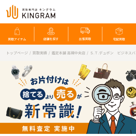
店舗を探す
出張買取
買取アイテム
宅配買取
トップページ
買取実績
鑑定本舗 高槻中央店
Ｓ.Ｔ.デュポン ビジネス