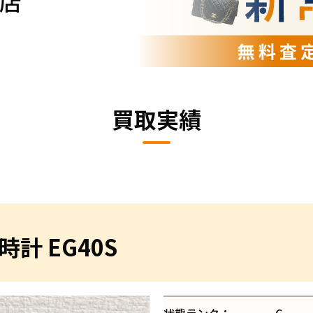
店
買取実績
計 EG40S