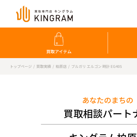
買取アイテム
トップページ
買取実績
柏原店
ブルガリ エルゴン 時計 EG40S
あなたのまちの
買取相談パート