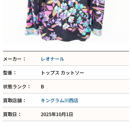
メーカー：
レオナール
型番：
トップス カットソー
状態ランク：
B
買取店舗：
キングラム川西店
買取日：
2025年10月1日