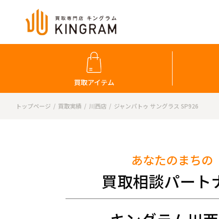
買取アイテム
トップページ
買取実績
川西店
ジャンパトゥ サングラス SP926
あなたのまちの
買取相談パート