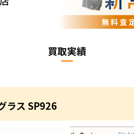
店
買取実績
ラス SP926