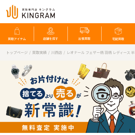
店舗を探す
出張買取
買取アイテム
宅配買取
トップページ
買取実績
川西店
レオナール フェザー柄 羽柄 レディース 