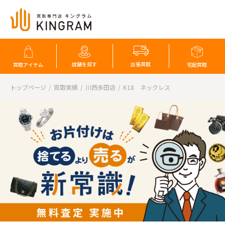
店舗を探す
出張買取
買取アイテム
宅配買取
トップページ
買取実績
川西多田店
K18 ネックレス