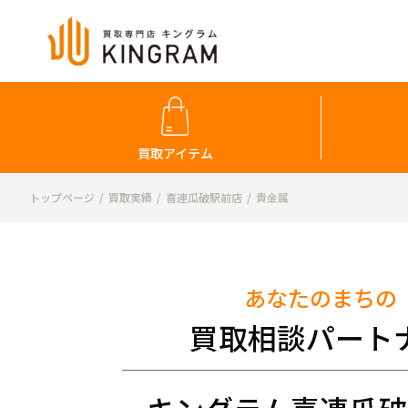
買取アイテム
トップページ
買取実績
喜連瓜破駅前店
貴金属
あなたのまちの
買取相談パート