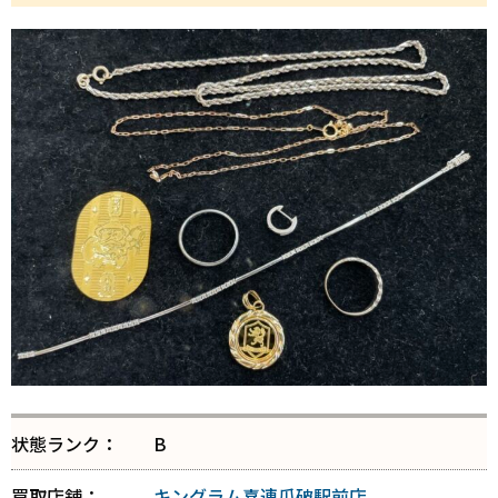
状態ランク：
B
買取店舗：
キングラム喜連瓜破駅前店