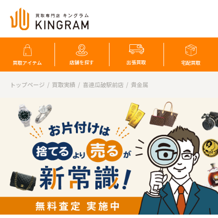
店舗を探す
出張買取
買取アイテム
宅配買取
トップページ
買取実績
喜連瓜破駅前店
貴金属