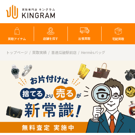
店舗を探す
出張買取
買取アイテム
宅配買取
トップページ
買取実績
喜連瓜破駅前店
Hermèsバッグ