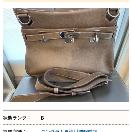
状態ランク：
B
買取店舗：
キングラム喜連瓜破駅前店