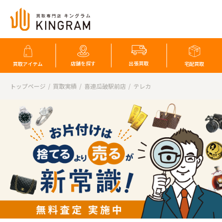
店舗を探す
出張買取
買取アイテム
宅配買取
トップページ
買取実績
喜連瓜破駅前店
テレカ