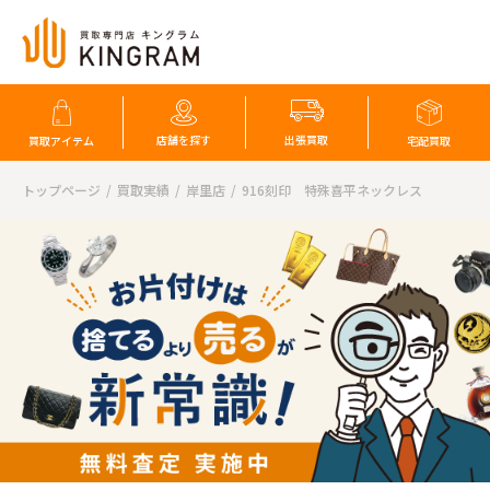
店舗を探す
出張買取
買取アイテム
宅配買取
トップページ
買取実績
岸里店
916刻印 特殊喜平ネックレス