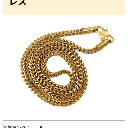
レス
状態ランク：
B