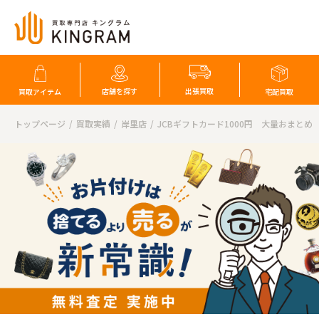
店舗を探す
出張買取
買取アイテム
宅配買取
トップページ
買取実績
岸里店
JCBギフトカード1000円 大量おまとめ