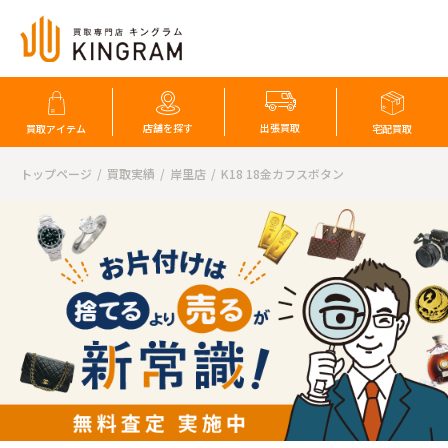
店舗を探す
出張買取
買取アイテム
宅配買取
トップページ
買取実績
岸里店
K18 18金カフスボタン