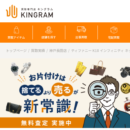
店舗を探す
出張買取
買取アイテム
宅配買取
トップページ
買取実績
神戸長田店
ティファニー K18 インフィニティ 