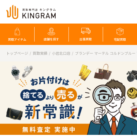
店舗を探す
出張買取
買取アイテム
宅配買取
トップページ
買取実績
小岩北口店
ブランデー マーテル コルドンブルー 7