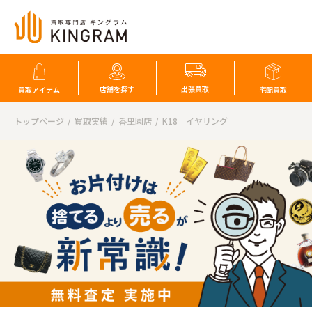
店舗を探す
出張買取
買取アイテム
宅配買取
トップページ
買取実績
香里園店
K18 イヤリング