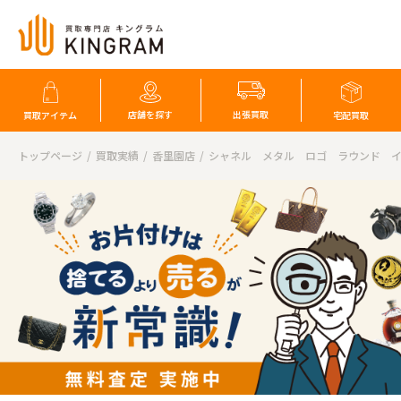
店舗を探す
出張買取
買取アイテム
宅配買取
トップページ
買取実績
香里園店
シャネル メタル ロゴ ラウンド 