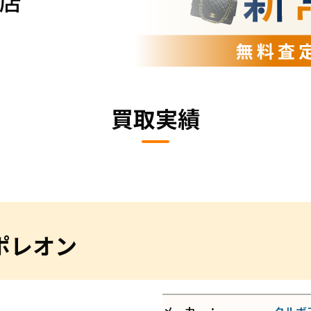
店
買取実績
ポレオン