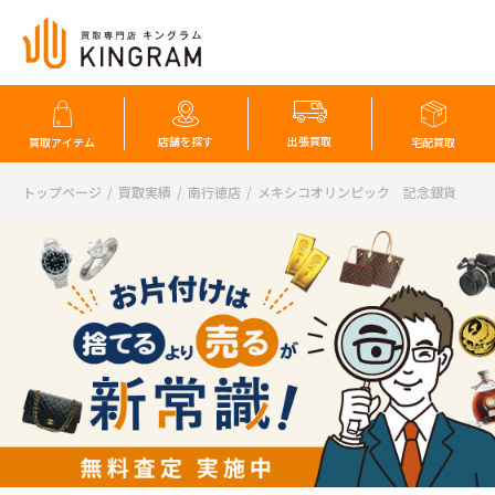
店舗を探す
出張買取
買取アイテム
宅配買取
トップページ
買取実績
南行徳店
メキシコオリンピック 記念銀貨