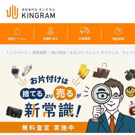
店舗を探す
出張買取
買取アイテム
宅配買取
トップページ
買取実績
南行徳店
K18 ブレスレット ネックレス ティフ