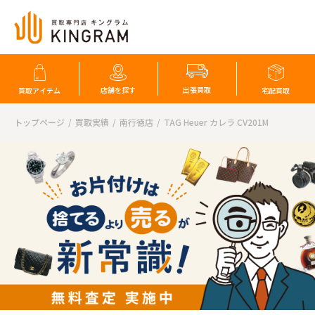
店舗を探す
出張買取
買取アイテム
宅配買取
トップページ
買取実績
南行徳店
TAG Heuer カレラ CV201M