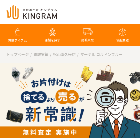
店舗を探す
出張買取
買取アイテム
宅配買取
トップページ
買取実績
松山南久米店
マーテル コルドンブルー