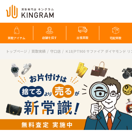
店舗を探す
出張買取
買取アイテム
宅配買取
トップページ
買取実績
守口店
Ｋ18/PT900 サファイア ダイヤモンド 