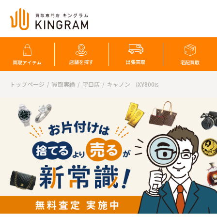
店舗を探す
出張買取
買取アイテム
宅配買取
トップページ
買取実績
守口店
キャノン IXY800is