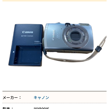
メーカー：
キャノン
型番：
IXY800IS