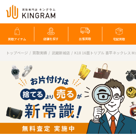
店舗を探す
出張買取
買取アイテム
宅配買取
トップページ
買取実績
武蔵新城店
K18 16面トリプル 喜平ネックレス 