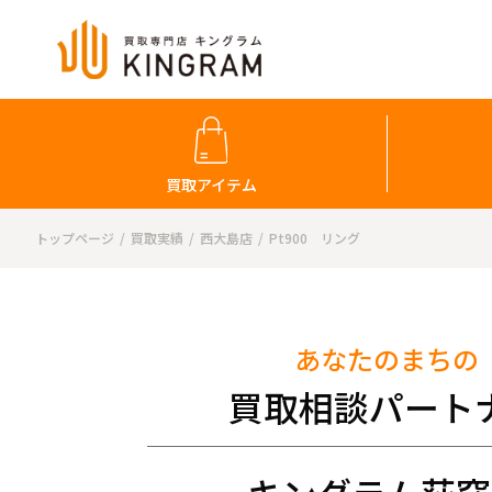
買取アイテム
トップページ
買取実績
西大島店
Pt900 リング
あなたのまちの
買取相談パート