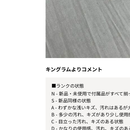
キングラムよりコメント
■ランクの状態
N - 新品・未使用で付属品がすべて
S - 新品同様の状態
A - わずかな浅いキズ、汚れはある
B - 多少の汚れ、キズがあり少し使
C - 目立った汚れ、キズのある状態
D - かなりの使用感、汚れ、キズのあ